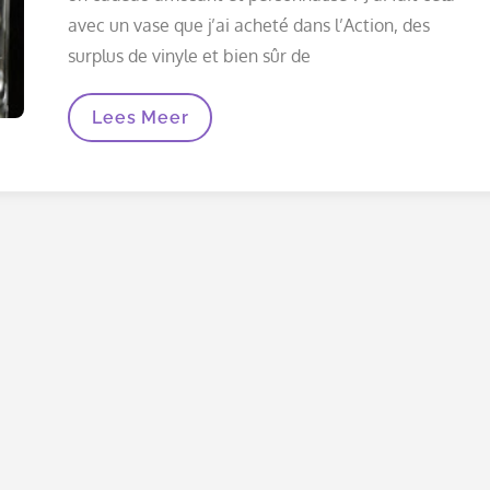
avec un vase que j’ai acheté dans l’Action, des
surplus de vinyle et bien sûr de
Transformez
Lees Meer
Un
Simple
Vase
En
Un
Cadeau
Original