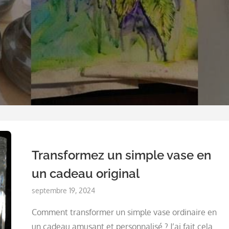
Transformez un simple vase en
un cadeau original
Posted
septembre 19, 2024
on
Comment transformer un simple vase ordinaire en
un cadeau amusant et personnalisé ? J’ai fait cela