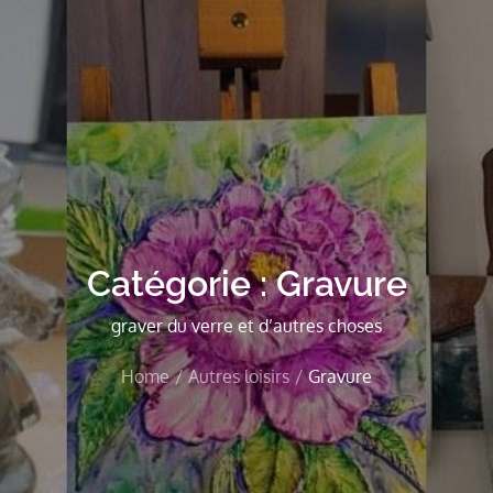
Catégorie :
Gravure
graver du verre et d’autres choses
Home
Autres loisirs
Gravure