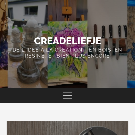
Skip
to
content
CREADELIEFJE
DE L IDEE A LA CREATION – EN BOIS, EN
RESINE, ET BIEN PLUS ENCORE