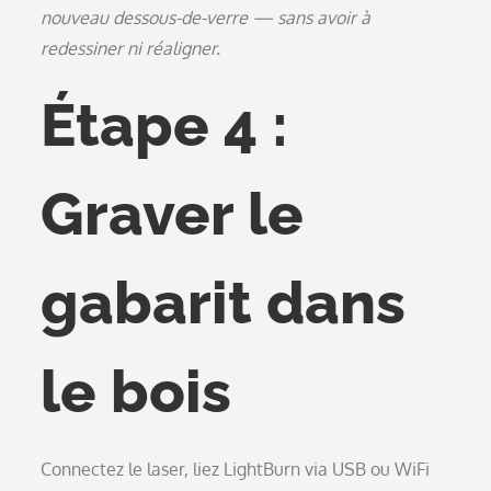
nouveau dessous-de-verre — sans avoir à
redessiner ni réaligner.
Étape 4 :
Graver le
gabarit dans
le bois
Connectez le laser, liez LightBurn via USB ou WiFi