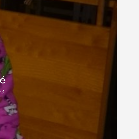
né
né