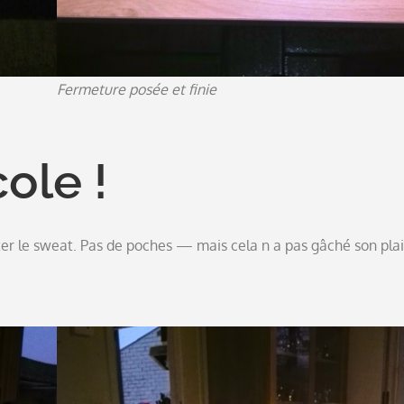
Fermeture posée et finie
ole !
ter le sweat. Pas de poches — mais cela n a pas gâché son plais