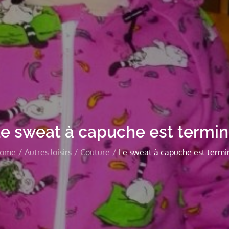
e sweat à capuche est termi
ome
Autres loisirs
Couture
Le sweat à capuche est termi