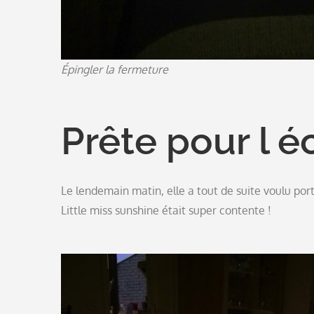
Épingler la fermeture
Prête pour l éc
Le lendemain matin, elle a tout de suite voulu por
Little miss sunshine était super contente !