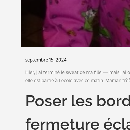
Posted
septembre 15, 2024
on
Hier, j ai terminé le sweat de ma fille — mais j ai
elle est partie à l école avec ce matin. Maman tr
Poser les bord
fermeture écla