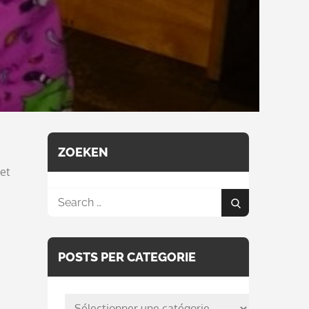
ZOEKEN
 et
Search
Search
for:
POSTS PER CATEGORIE
posts