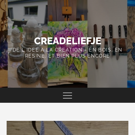
Skip
to
content
CREADELIEFJE
DE L IDEE A LA CREATION – EN BOIS, EN
RESINE, ET BIEN PLUS ENCORE