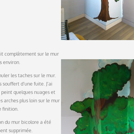
ait complètement sur le mur
s environ.
uler les taches sur le mur.
souffert d’une fuite. J’ai
peint quelques nuages ​​et
s arches plus loin sur le mur
 finition.
on du mur bicolore a été
ent supprimée.