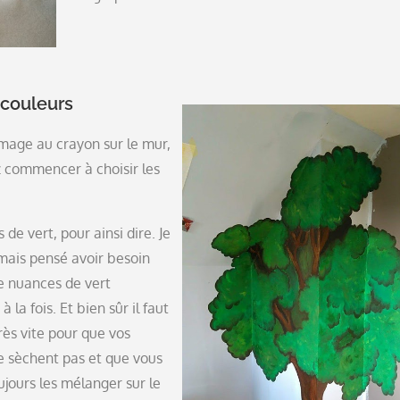
 couleurs
image au crayon sur le mur,
 commencer à choisir les
de vert, pour ainsi dire. Je
amais pensé avoir besoin
e nuances de vert
à la fois. Et bien sûr il faut
très vite pour que vos
e sèchent pas et que vous
ujours les mélanger sur le