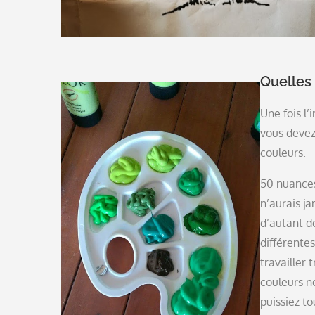
Quelles
Une fois l’
vous devez
couleurs.
50 nuances 
n’aurais j
d’autant d
différentes 
travailler 
couleurs n
puissiez to