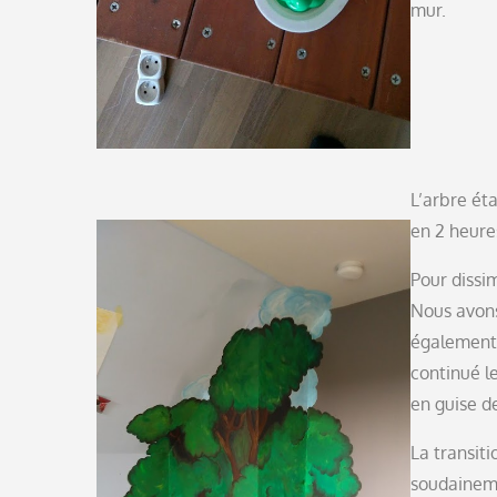
mur.
L’arbre ét
en 2 heure
Pour dissim
Nous avons 
également 
continué le
en guise de
La transiti
soudainem