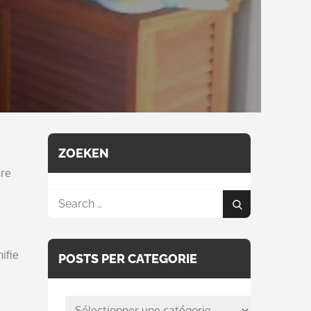
ZOEKEN
bre
Search
Search
for:
ifie
POSTS PER CATEGORIE
posts