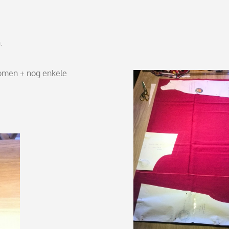
n.
omen + nog enkele