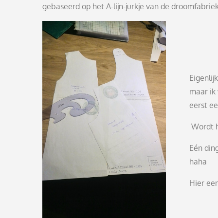
gebaseerd op het A-lijn-jurkje van de droomfabri
Eigenlij
maar ik 
eerst ee
Wordt h
Eén ding
haha
Hier een