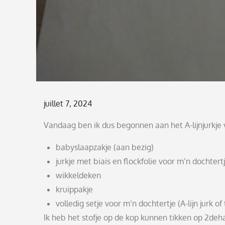
Posted
juillet 7, 2024
on
Vandaag ben ik dus begonnen aan het A-lijnjurkje 
babyslaapzakje (aan bezig)
jurkje met biais en flockfolie voor m’n dochtert
wikkeldeken
kruippakje
volledig setje voor m’n dochtertje (A-lijn jurk of
Ik heb het stofje op de kop kunnen tikken op 2deha