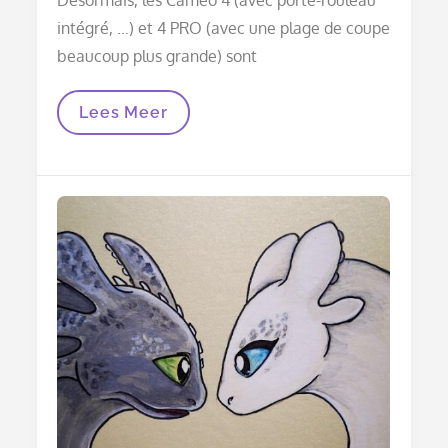
intégré, …) et 4 PRO (avec une plage de coupe
beaucoup plus grande) sont
Utiliser
Lees Meer
Le
Porte-
Stylo
Silhouette