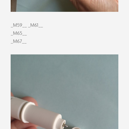
_M59__
_M61__
_M65__
_M67__