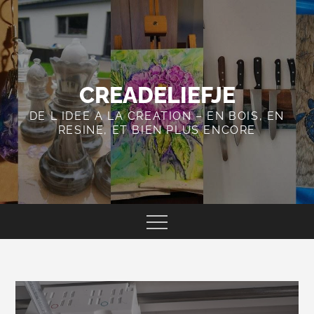
Skip
to
content
CREADELIEFJE
DE L IDEE A LA CREATION – EN BOIS, EN
RESINE, ET BIEN PLUS ENCORE