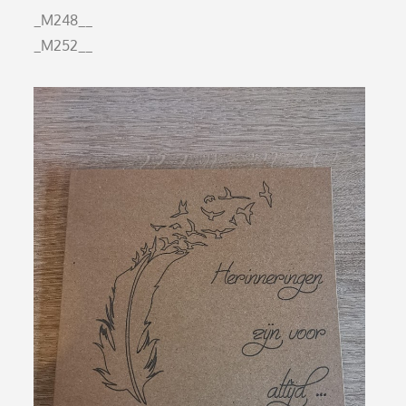
_M248__
_M252__