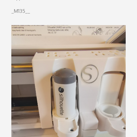
_M135__