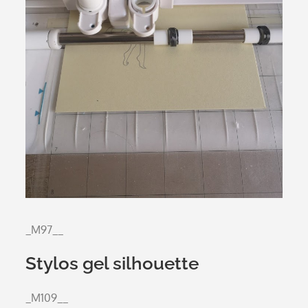
_M97__
Stylos gel silhouette
_M109__