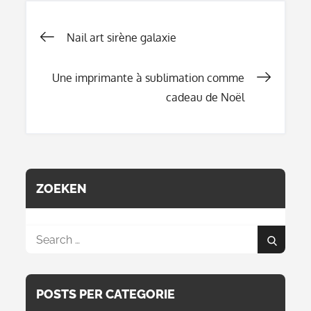
Navigation
Nail art sirène galaxie
Une imprimante à sublimation comme
de
cadeau de Noël
l’article
ZOEKEN
Search
Search
for:
POSTS PER CATEGORIE