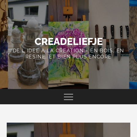
Skip
to
content
CREADELIEFJE
DE L IDEE A LA CREATION – EN BOIS, EN
RESINE, ET BIEN PLUS ENCORE