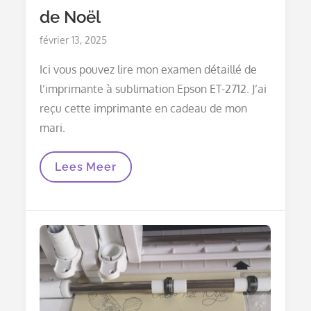
de Noël
Posted
février 13, 2025
on
Ici vous pouvez lire mon examen détaillé de
l’imprimante à sublimation Epson ET-2712. J’ai
reçu cette imprimante en cadeau de mon
mari.
Une
Lees Meer
Imprimante
À
Sublimation
Comme
Cadeau
De
Noël