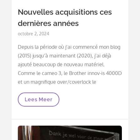
Nouvelles acquisitions ces
dernières années
Posted
octobre 2, 2024
on
Depuis la période où j’ai commencé mon blog
(2015) jusqu’à maintenant (2020), j’ai déjà
ajouté beaucoup de nouveau matériel.
Comme le cameo 3, le Brother innov-is 4000D
et un magnifique over/coverlock le
Nouvelles
Lees Meer
Acquisitions
Ces
Dernières
Années