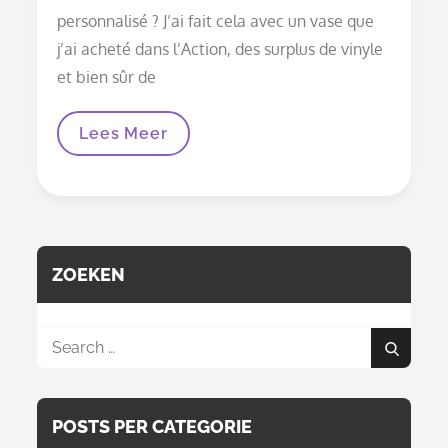
personnalisé ? J’ai fait cela avec un vase que
j’ai acheté dans l’Action, des surplus de vinyle
et bien sûr de
Transformez
Lees Meer
Un
Simple
Vase
En
Un
Cadeau
Original
ZOEKEN
Search
Search
for:
POSTS PER CATEGORIE