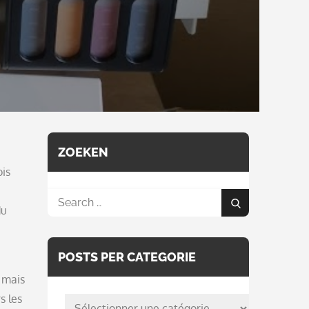
ZOEKEN
ois
Search
du
Search
for:
POSTS PER CATEGORIE
 mais
s les
posts