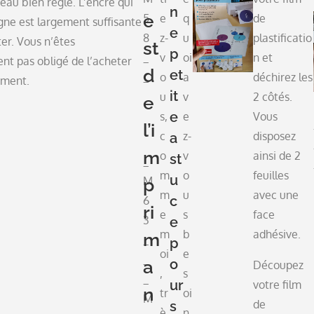
eau bien réglé. L’encre qui
n
e
5
e
q
de
ne est largement suffisante
e
8
z-
u
plastificatio
er. Vous n’êtes
st
p
_
v
oi
n et
nt pas obligé de l’acheter
d
et
_
o
a
déchirez les
ment.
it
u
v
2 côtés.
e
e
s,
e
Vous
l’i
c
z-
disposez
a
m
o
v
ainsi de 2
st
_
m
o
feuilles
u
M
p
m
u
avec une
c
6
ri
e
s
face
3
e
m
b
adhésive.
m
_
p
oi
e
_
o
a
Découpez
,
s
_
ur
votre film
n
tr
oi
M
de
s
è
n