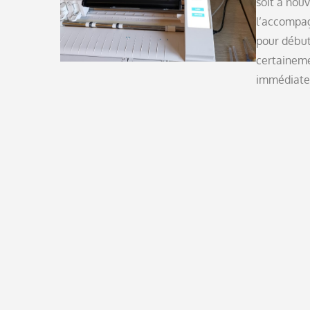
soit à nouv
l’accompag
pour début
certaineme
immédiate