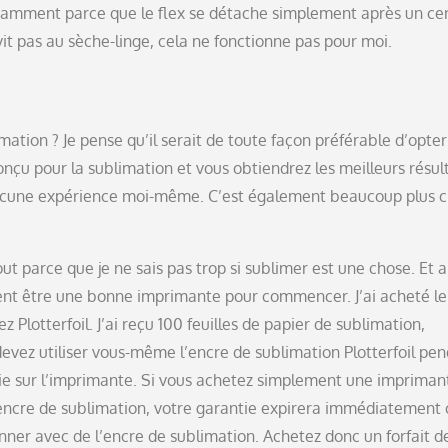
notamment parce que le flex se détache simplement après un ce
rvit pas au sèche-linge, cela ne fonctionne pas pour moi.
ation ? Je pense qu’il serait de toute façon préférable d’opte
nçu pour la sublimation et vous obtiendrez les meilleurs résul
aucune expérience moi-même. C’est également beaucoup plus c
ut parce que je ne sais pas trop si sublimer est une chose. Et 
ment être une bonne imprimante pour commencer. J’ai acheté le
Plotterfoil. J’ai reçu 100 feuilles de papier de sublimation,
devez utiliser vous-même l’encre de sublimation Plotterfoil pe
ntie sur l’imprimante. Si vous achetez simplement une impriman
encre de sublimation, votre garantie expirera immédiatement 
ner avec de l’encre de sublimation. Achetez donc un forfait d