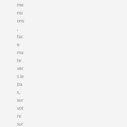
me
nsi
ons
,
fac
e
ma
te
ver
s le
ba
s,
sur
vot
re
sur