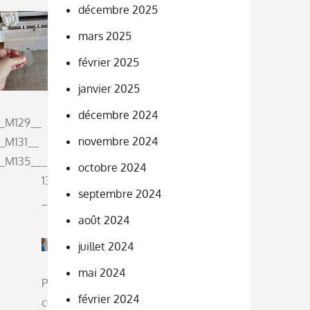
décembre 2025
mars 2025
février 2025
janvier 2025
décembre 2024
_M129__
novembre 2024
_M131__
_M135__
_M
octobre 2024
137
septembre 2024
__
août 2024
juillet 2024
mai 2024
Pla
février 2024
cez