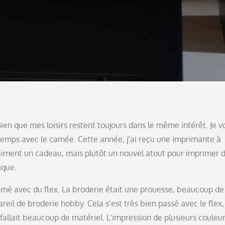
n que mes loisirs restent toujours dans le même intérêt. Je v
emps avec le camée. Cette année, j’ai reçu une imprimante à
aiment un cadeau, mais plutôt un nouvel atout pour imprimer 
ique.
mprimé avec du flex. La broderie était une prouesse, beaucoup de
il de broderie hobby. Cela s’est très bien passé avec le flex,
l fallait beaucoup de matériel. L’impression de plusieurs couleur