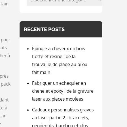
rtain
per
categorie
RECENTE POSTS
r pour
tats
Epingle a cheveux en bois
her à
flotte et resine : de la
trouvaille de plage au bijou
fait main
après
Fabriquer un echequier en
 pack
chene et epoxy : de la gravure
laser aux pieces moulees
ndant
te à
Cadeaux personnalises graves
car
au laser partie 2 : bracelets,
e
pendentifs, bambou et plus