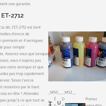
ment une garantie.
 ET-2712
ai dit, l’ET-2712 est livré
teilles d’encre de
n premium et 4 seringues
le pour remplir
te. Assurez-vous que lorsque
issez, vous n’aspirez pas
dans votre seringue et que
 videz pas trop rapidement
ervoir. Sinon l’encre
 ressortira par le haut.
_M50__ _M52__
cela en tête ? Attendez
_
É
D
Prenez
 peu jusqu’à ce que tout se
U
T
M
ti
e
votre film