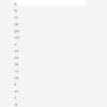
le
fil
m
de
pla
stif
ic
ati
on
dé
co
up
é
au
x
di