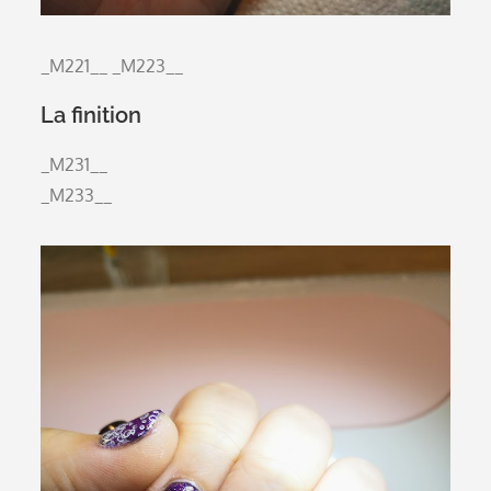
_M221__
_M223__
La finition
_M231__
_M233__