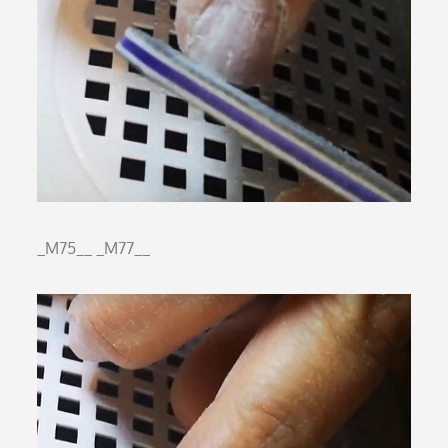
_M75__
_M77__