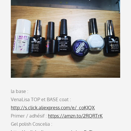
la base :
VenaLisa TOP et BASE coat :
http://s.click.aliexpress.com/e/_coKJQX
Primer / adhésif :
https://amzn.to/2RQRTrK
Gel polish Coscelia :