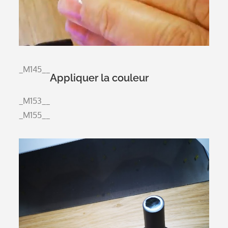
_M145__
Appliquer la couleur
_M153__
_M155__