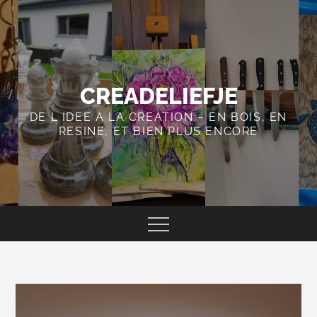
Skip
to
content
CREADELIEFJE
DE L IDEE A LA CREATION – EN BOIS, EN
RESINE, ET BIEN PLUS ENCORE