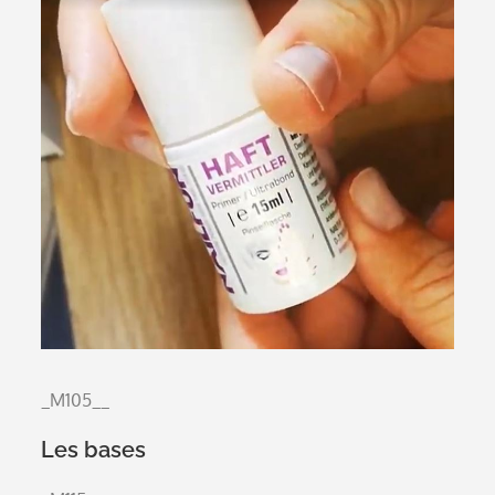
_M105__
Les bases