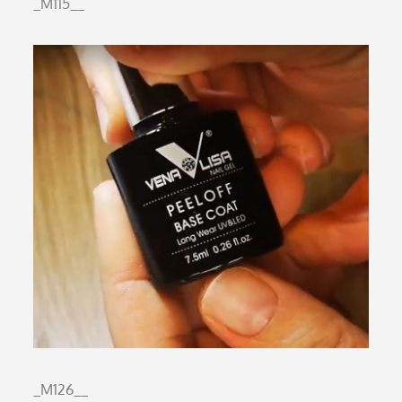
_M115__
_M126__