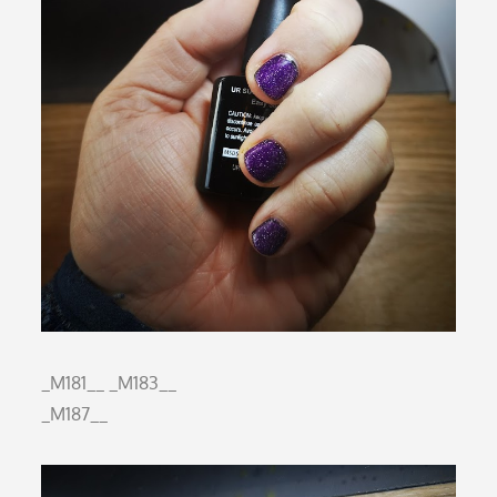
_M181__
_M183__
_M187__