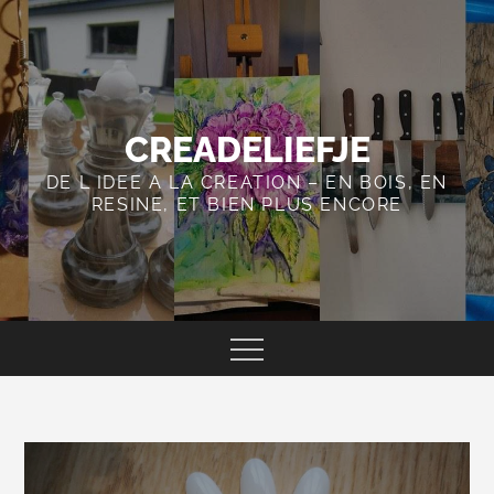
Skip
to
content
CREADELIEFJE
DE L IDEE A LA CREATION – EN BOIS, EN
RESINE, ET BIEN PLUS ENCORE