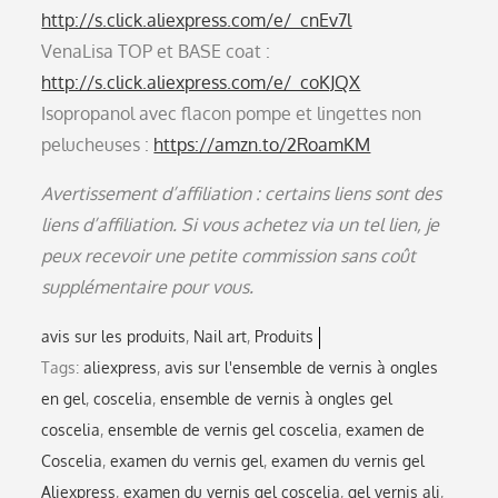
http://s.click.aliexpress.com/e/_cnEv7l
VenaLisa TOP et BASE coat :
http://s.click.aliexpress.com/e/_coKJQX
Isopropanol avec flacon pompe et lingettes non
pelucheuses :
https://amzn.to/2RoamKM
Avertissement d’affiliation : certains liens sont des
liens d’affiliation. Si vous achetez via un tel lien, je
peux recevoir une petite commission sans coût
supplémentaire pour vous.
avis sur les produits
Nail art
Produits
Tags:
aliexpress
,
avis sur l'ensemble de vernis à ongles
en gel
,
coscelia
,
ensemble de vernis à ongles gel
coscelia
,
ensemble de vernis gel coscelia
,
examen de
Coscelia
,
examen du vernis gel
,
examen du vernis gel
Aliexpress
,
examen du vernis gel coscelia
,
gel vernis ali
,