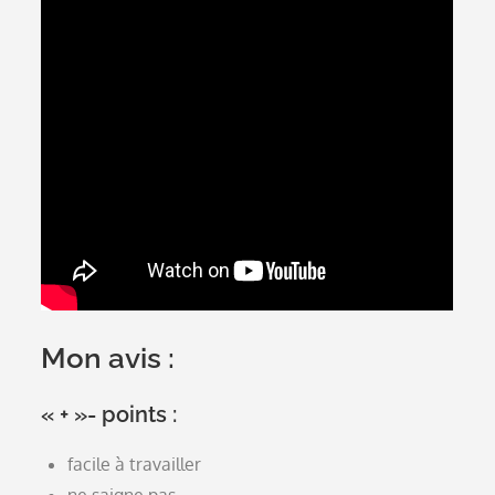
Mon avis :
« + »- points :
facile à travailler