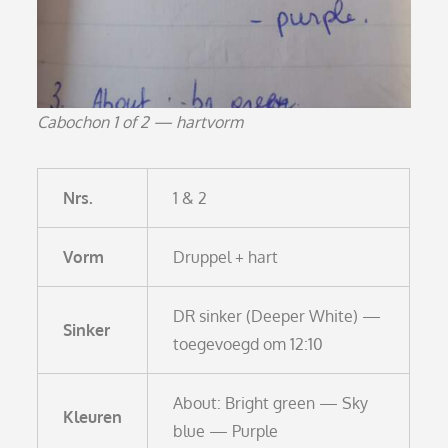
Cabochon 1 of 2 — hartvorm
Nrs.
1 & 2
Vorm
Druppel + hart
DR sinker (Deeper White) —
Sinker
toegevoegd om 12:10
About: Bright green — Sky
Kleuren
blue — Purple