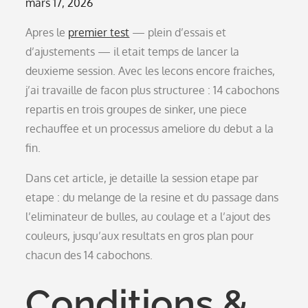
Posted
mars 17, 2026
on
Apres le
premier test
— plein d’essais et
d’ajustements — il etait temps de lancer la
deuxieme session. Avec les lecons encore fraiches,
j’ai travaille de facon plus structuree : 14 cabochons
repartis en trois groupes de sinker, une piece
rechauffee et un processus ameliore du debut a la
fin.
Dans cet article, je detaille la session etape par
etape : du melange de la resine et du passage dans
l’eliminateur de bulles, au coulage et a l’ajout des
couleurs, jusqu’aux resultats en gros plan pour
chacun des 14 cabochons.
Conditions &