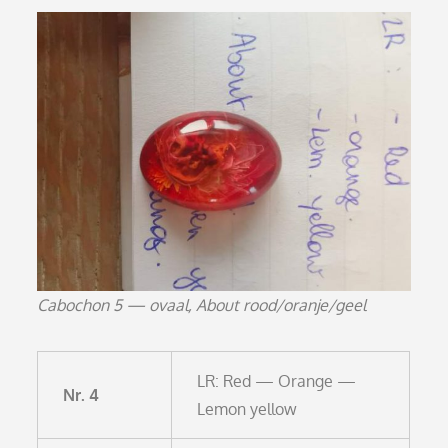
Cabochon 5 — ovaal, About rood/oranje/geel
LR: Red — Orange —
Nr. 4
Lemon yellow