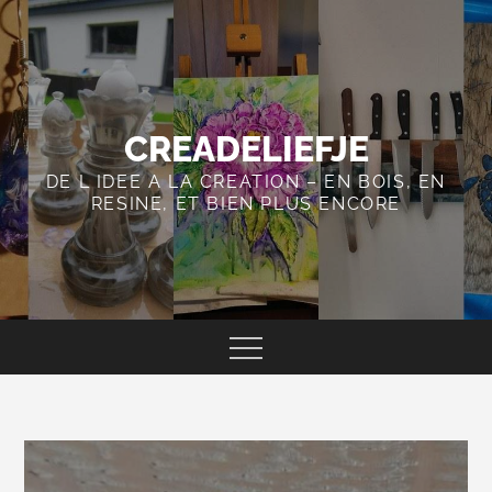
Skip
to
content
CREADELIEFJE
DE L IDEE A LA CREATION – EN BOIS, EN
RESINE, ET BIEN PLUS ENCORE