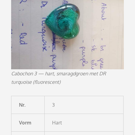
Cabochon 3 — hart, smaragdgroen met DR
turquoise (fluorescent)
Nr.
3
Vorm
Hart