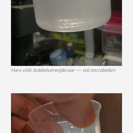
Hars vóór bubbelverwijderaar — vol microbellen