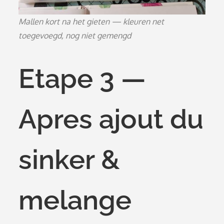
Mallen kort na het gieten — kleuren net
toegevoegd, nog niet gemengd
Etape 3 —
Apres ajout du
sinker &
melange