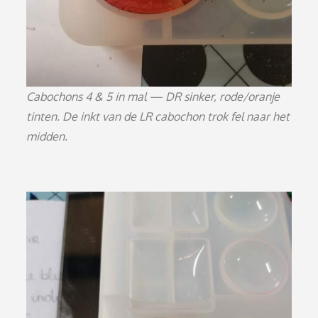
Cabochons 4 & 5 in mal — DR sinker, rode/oranje
tinten. De inkt van de LR cabochon trok fel naar het
midden.