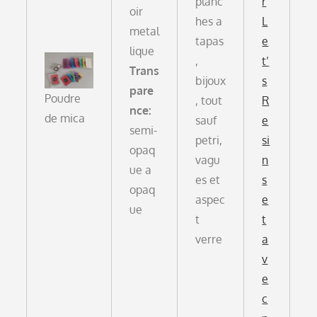
planc
r
oir
hes a
L
metal
tapas
e
lique
,
t’
Trans
bijoux
s
pare
Poudre
, tout
R
nce:
de mica
sauf
e
semi-
petri,
si
opaq
vagu
n
ue a
es et
s
opaq
aspec
e
ue
t
t
verre
a
v
e
c