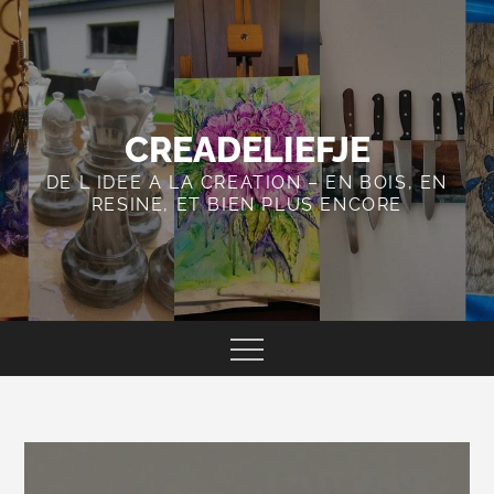
Skip
to
content
CREADELIEFJE
DE L IDEE A LA CREATION – EN BOIS, EN
RESINE, ET BIEN PLUS ENCORE