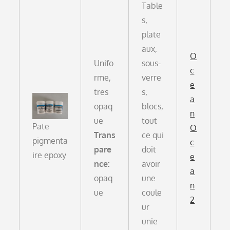
Table
s,
plate
aux,
O
Unifo
sous-
c
rme,
verre
e
tres
s,
a
opaq
blocs,
n
ue
tout
Pate
O
Trans
ce qui
pigmenta
c
pare
doit
ire epoxy
e
nce:
avoir
a
opaq
une
n
ue
coule
2
ur
unie