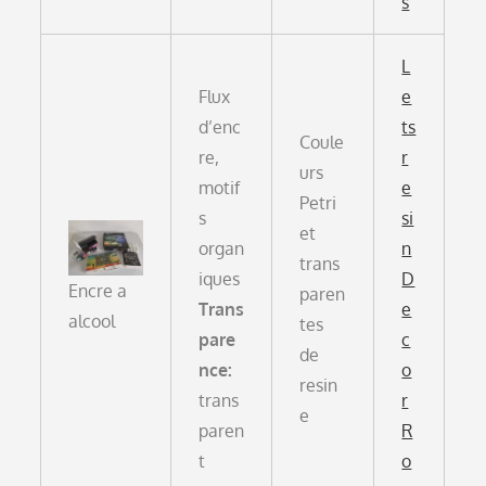
s
L
Flux
e
d’enc
ts
Coule
re,
r
urs
motif
e
Petri
s
si
et
organ
n
trans
iques
D
Encre a
paren
Trans
e
alcool
tes
pare
c
de
nce:
o
resin
trans
r
e
paren
R
t
o