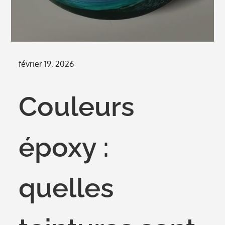
Posted
février 19, 2026
on
Couleurs
époxy :
quelles