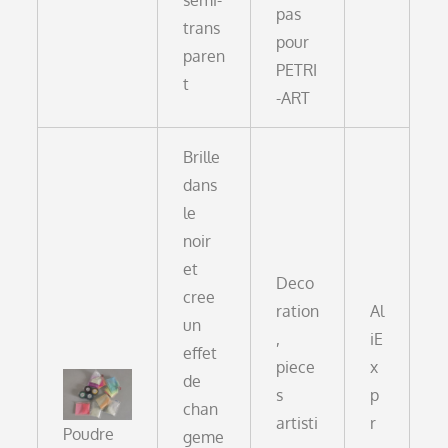
pas
trans
pour
paren
PETRI
t
-ART
Brille
dans
le
noir
et
Deco
cree
ration
Al
un
,
iE
effet
piece
x
de
s
p
chan
artisti
r
Poudre
geme