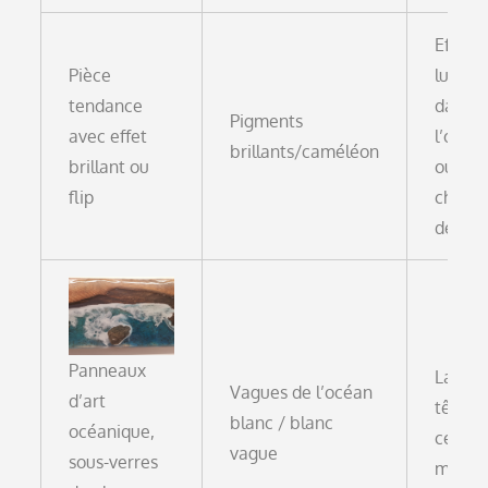
Effets
Pièce
lumièr
tendance
dans
Pigments
avec effet
l’obscu
brillants/caméléon
brillant ou
ou de
flip
chang
de cou
Panneaux
Laçage
Vagues de l’océan
d’art
têtes 
blanc / blanc
océanique,
cellule
vague
sous-verres
mouss