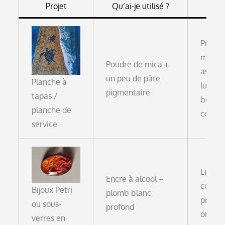
Projet
Qu’ai-je utilisé ?
Pour
Profon
métall
Poudre de mica +
aspect
un peu de pâte
Planche à
luxueu
pigmentaire
tapas /
bonne
planche de
couver
service
Lignes
Encre à alcool +
coulan
Bijoux Petri
plomb blanc
profon
ou sous-
profond
organ
verres en