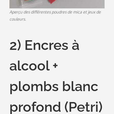
Aperçu des différentes poudres de mica et jeux de
couleurs.
2) Encres à
alcool +
plombs blanc
profond (Petri)