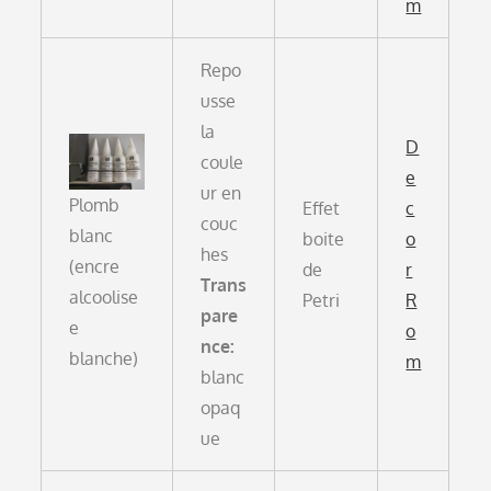
m
Repo
usse
la
D
coule
e
ur en
Plomb
Effet
c
couc
blanc
boite
o
hes
(encre
de
r
Trans
alcoolise
Petri
R
pare
e
o
nce:
blanche)
m
blanc
opaq
ue