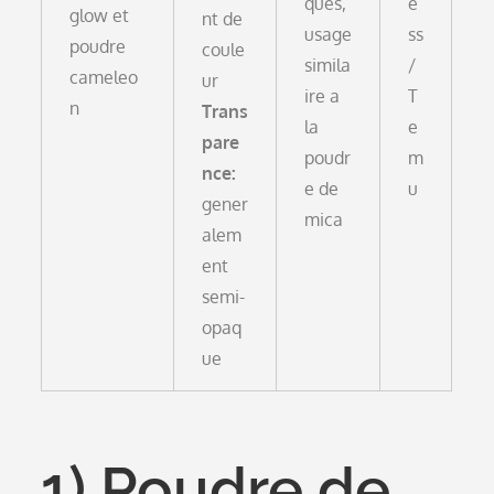
ques,
e
glow et
nt de
usage
ss
poudre
coule
simila
/
cameleo
ur
ire a
T
n
Trans
la
e
pare
poudr
m
nce:
e de
u
gener
mica
alem
ent
semi-
opaq
ue
1) Poudre de