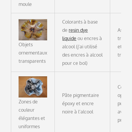
moule
Colorants à base
de
resin dye
Aspect
liquide
ou encres à
transp
Objets
alcool (j’ai utilisé
et
ornementaux
des encres à alcool
transl
transparents
pour ce bol)
Couleu
Pâte pigmentaire
opaqu
Zones de
époxy et encre
puissa
couleur
noire à l’alcool
avec p
élégantes et
produi
uniformes