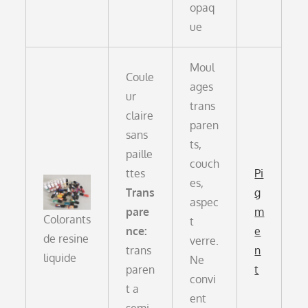
opaq
ue
Moul
Coule
ages
ur
trans
claire
paren
sans
ts,
paille
couch
ttes
Pi
es,
Trans
g
aspec
pare
m
Colorants
t
nce:
e
de resine
verre.
trans
n
liquide
Ne
paren
t
convi
t a
ent
semi-