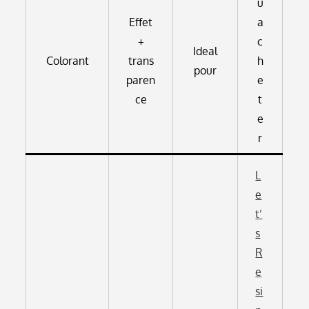
u
Effet
a
+
c
Ideal
Colorant
trans
h
pour
paren
e
ce
t
e
r
L
e
t’
s
R
e
si