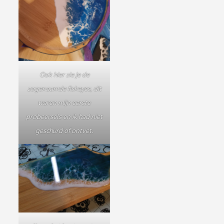
Ook hier zie je de
zogenaamde fisheyes, dit
waren mijn eerste
probeersels en ik had niet
geschurd of ontvet.