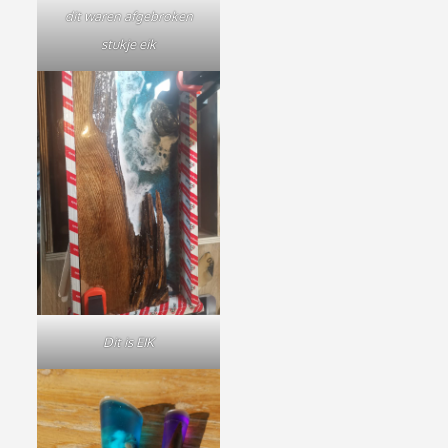
dit waren afgebroken
stukje eik
Dit is EIK