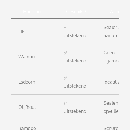
Houtsoort
Geschikt?
Aandacht
✅
Sealerlaag
Eik
Uitstekend
aanbrengen
✅
Geen
Walnoot
Uitstekend
bijzonderhe
✅
Esdoorn
Ideaal voor
Uitstekend
✅
Sealen + hol
Olijfhout
Uitstekend
opvullen
Bamboe
Schuren + a