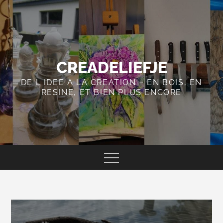
Skip
to
content
CREADELIEFJE
DE L IDEE A LA CREATION – EN BOIS, EN
RESINE, ET BIEN PLUS ENCORE