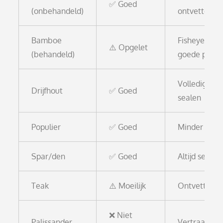
✅ Goed
(onbehandeld)
ontvetten
Bamboe
Fisheyes zo
⚠️ Opgelet
(behandeld)
goede prep
Volledig dro
Drijfhout
✅ Goed
sealen
Populier
✅ Goed
Minder deco
Spar/den
✅ Goed
Altijd sealen
Teak
⚠️ Moeilijk
Ontvetten +
❌ Niet
Palissander
Vertraagt ui