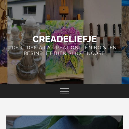
Skip
to
content
CREADELIEFJE
DE L IDEE A LA CREATION – EN BOIS, EN
RESINE, ET BIEN PLUS ENCORE